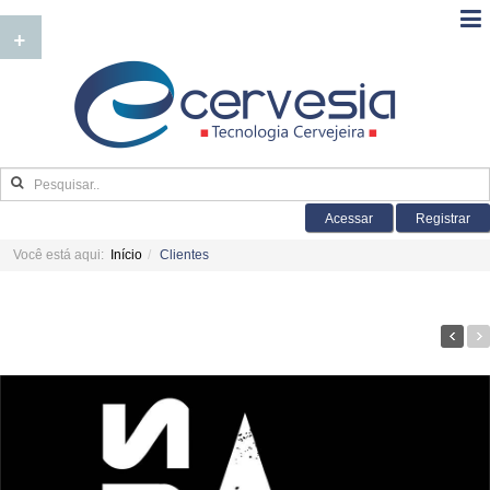
+
Acessar
Registrar
Você está aqui:
Início
Clientes