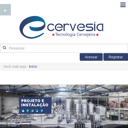
+
Acessar
Registrar
Você está aqui:
Início