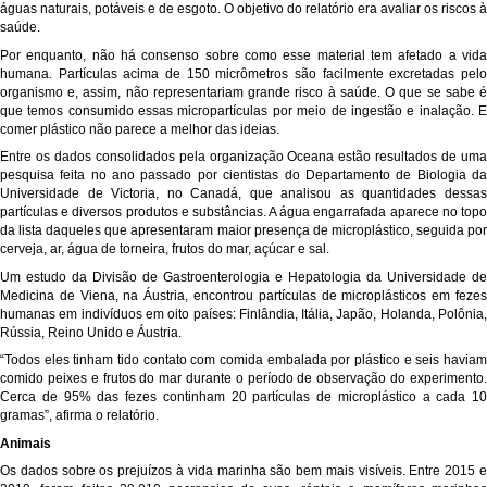
águas naturais, potáveis e de esgoto. O objetivo do relatório era avaliar os riscos à
saúde.
Por enquanto, não há consenso sobre como esse material tem afetado a vida
humana. Partículas acima de 150 micrômetros são facilmente excretadas pelo
organismo e, assim, não representariam grande risco à saúde. O que se sabe é
que temos consumido essas micropartículas por meio de ingestão e inalação. E
comer plástico não parece a melhor das ideias.
Entre os dados consolidados pela organização Oceana estão resultados de uma
pesquisa feita no ano passado por cientistas do Departamento de Biologia da
Universidade de Victoria, no Canadá, que analisou as quantidades dessas
partículas e diversos produtos e substâncias. A água engarrafada aparece no topo
da lista daqueles que apresentaram maior presença de microplástico, seguida por
cerveja, ar, água de torneira, frutos do mar, açúcar e sal.
Um estudo da Divisão de Gastroenterologia e Hepatologia da Universidade de
Medicina de Viena, na Áustria, encontrou partículas de microplásticos em fezes
humanas em indivíduos em oito países: Finlândia, Itália, Japão, Holanda, Polônia,
Rússia, Reino Unido e Áustria.
“Todos eles tinham tido contato com comida embalada por plástico e seis haviam
comido peixes e frutos do mar durante o período de observação do experimento.
Cerca de 95% das fezes continham 20 partículas de microplástico a cada 10
gramas”, afirma o relatório.
Animais
Os dados sobre os prejuízos à vida marinha são bem mais visíveis. Entre 2015 e