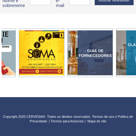
Nome e
e-
sobrenome
mail
Copyright 2020 CERVESIA®. Todos os direitos reservados.
Termos de uso e Política de
Privacidade
|
Termos para Anúncios
|
Mapa do sit
e