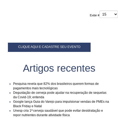
Pagination List Limit
Exibir #
CLIQUE AQUI E CADASTRE SEU EVENTO
Artigos recentes
Pesquisa revela que 82% dos brasileiros querem formas de
pagamentos mais tecnológicas
Degustação de cerveja pode ajudar na recuperação de sequelas
da Covid-19; entenda
Google lança Guia do Varejo para impulsionar vendas de PMEs na
Black Friday e Natal
Unesp cria 1ª cerveja saudável que pode evitar desidratação e
repor nutrientes durante atividade física