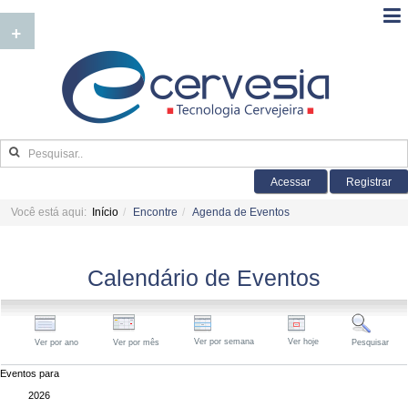
+
Acessar
Registrar
Você está aqui:
Início
Encontre
Agenda de Eventos
Calendário de Eventos
Ver por semana
Ver hoje
Ver por ano
Ver por mês
Pesquisar
Eventos para
2026