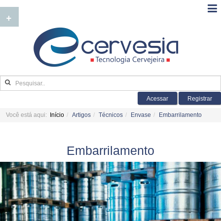
+
Acessar
Registrar
Você está aqui:
Início
Artigos
Técnicos
Envase
Embarrilamento
Embarrilamento