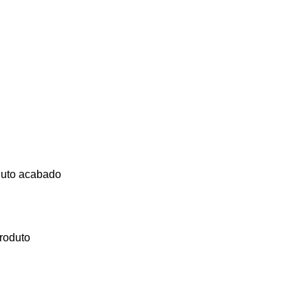
duto acabado
produto