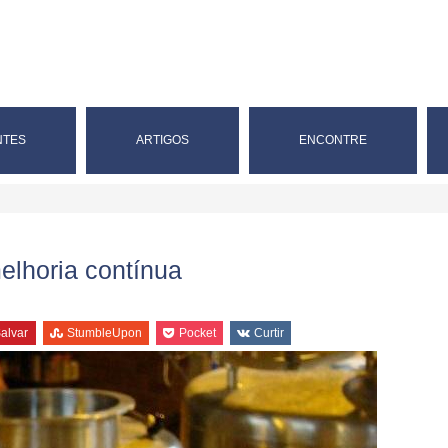
NTES
ARTIGOS
ENCONTRE
elhoria contínua
alvar
StumbleUpon
Pocket
Curtir