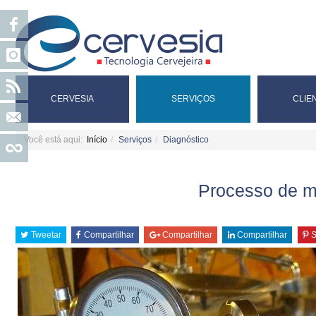
CERVESIA
SERVIÇOS
CLIE
Você está aqui:
Início
Serviços
Diagnóstico
Processo de m
Tweetar
Compartilhar
Compartilhar
Compartilhar
S