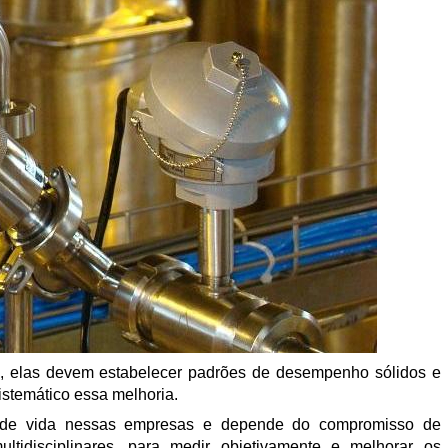
, elas devem estabelecer padrões de desempenho sólidos e
istemático essa melhoria.
a de vida nessas empresas e depende do compromisso de
ltidisciplinares, para medir objetivamente e melhorar os