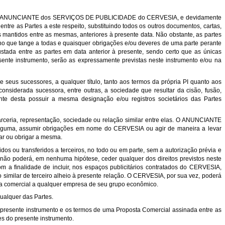
ção pelo ANUNCIANTE dos SERVIÇOS DE PUBLICIDADE do CERVESIA, e devidamente
 entre as Partes a este respeito, substituindo todos os outros documentos, cartas,
mantidos entre as mesmas, anteriores à presente data. Não obstante, as partes
ão no que tange a todas e quaisquer obrigações e/ou deveres de uma parte perante
ustada entre as partes em data anterior à presente, sendo certo que as únicas
sente instrumento, serão as expressamente previstas neste instrumento e/ou na
 seus sucessores, a qualquer título, tanto aos termos da própria PI quanto aos
considerada sucessora, entre outras, a sociedade que resultar da cisão, fusão,
te desta possuir a mesma designação e/ou registros societários das Partes
parceria, representação, sociedade ou relação similar entre elas. O ANUNCIANTE
lguma, assumir obrigações em nome do CERVESIA ou agir de maneira a levar
ar ou obrigar a mesma.
dos ou transferidos a terceiros, no todo ou em parte, sem a autorização prévia e
 não poderá, em nenhuma hipótese, ceder qualquer dos direitos previstos neste
m a finalidade de incluir, nos espaços publicitários contratados do CERVESIA,
vo similar de terceiro alheio à presente relação. O CERVESIA, por sua vez, poderá
sta comercial a qualquer empresa de seu grupo econômico.
qualquer das Partes.
o presente instrumento e os termos de uma Proposta Comercial assinada entre as
s do presente instrumento.