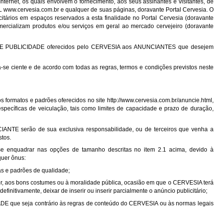
nternet, os quais envolvem o fornecimento, aos seus assinantes e visitantes, de
RL
www.cervesia.com.br
e qualquer de suas páginas, doravante Portal Cervesia. O
tários em espaços reservados a esta finalidade no Portal Cervesia (doravante
ializam produtos e/ou serviços em geral ao mercado cervejeiro (doravante
OS DE PUBLICIDADE oferecidos pelo CERVESIA aos ANUNCIANTES que desejem
e ciente e de acordo com todas as regras, termos e condições previstos neste
s formatos e padrões oferecidos no site
http://www.cervesia.com.br/anuncie.html
,
specíficas de veiculação, tais como limites de capacidade e prazo de duração,
CIANTE serão de sua exclusiva responsabilidade, ou de terceiros que venha a
tos.
se enquadrar nas opções de tamanho descritas no item 2.1 acima, devido à
quer ônus:
mas e padrões de qualidade;
igor, aos bons costumes ou à moralidade pública, ocasião em que o CERVESIA terá
efinitivamente, deixar de inserir ou inserir parcialmente o anúncio publicitário;
 que seja contrário às regras de conteúdo do CERVESIA ou às normas legais