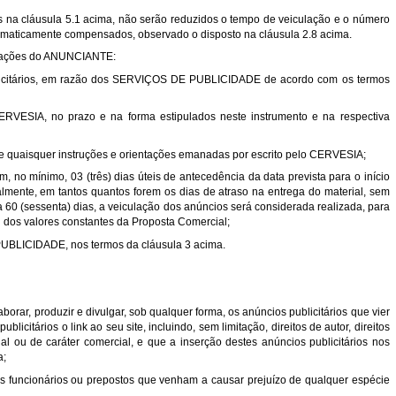
as na cláusula 5.1 acima, não serão reduzidos o tempo de veiculação e o número
tomaticamente compensados, observado o disposto na cláusula 2.8 acima.
rigações do ANUNCIANTE:
ublicitários, em razão dos SERVIÇOS DE PUBLICIDADE de acordo com os termos
 CERVESIA, no prazo e na forma estipulados neste instrumento e na respectiva
s e quaisquer instruções e orientações emanadas por escrito pelo CERVESIA;
, no mínimo, 03 (três) dias úteis de antecedência da data prevista para o início
lmente, em tantos quantos forem os dias de atraso na entrega do material, sem
 60 (sessenta) dias, a veiculação dos anúncios será considerada realizada, para
 dos valores constantes da Proposta Comercial;
PUBLICIDADE, nos termos da cláusula 3 acima.
orar, produzir e divulgar, sob qualquer forma, os anúncios publicitários que vier
licitários o link ao seu site, incluindo, sem limitação, direitos de autor, direitos
ual ou de caráter comercial, e que a inserção destes anúncios publicitários nos
a;
seus funcionários ou prepostos que venham a causar prejuízo de qualquer espécie