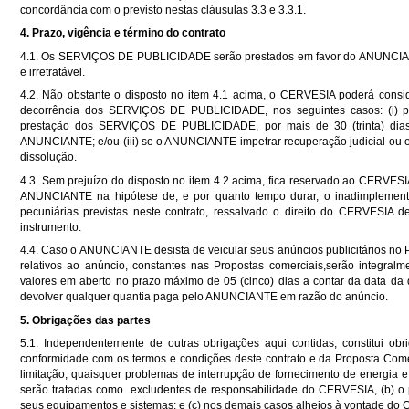
concordância com o previsto nestas cláusulas 3.3 e 3.3.1.
4. Prazo, vigência e término do contrato
4.1. Os SERVIÇOS DE PUBLICIDADE serão prestados em favor do ANUNCIANTE 
e irretratável.
4.2. Não obstante o disposto no item 4.1 acima, o CERVESIA poderá consi
decorrência dos SERVIÇOS DE PUBLICIDADE, nos seguintes casos: (i) po
prestação dos SERVIÇOS DE PUBLICIDADE, por mais de 30 (trinta) dias; 
ANUNCIANTE; e/ou (iii) se o ANUNCIANTE impetrar recuperação judicial ou extr
dissolução.
4.3. Sem prejuízo do disposto no item 4.2 acima, fica reservado ao CERVESIA
ANUNCIANTE na hipótese de, e por quanto tempo durar, o inadimplement
pecuniárias previstas neste contrato, ressalvado o direito do CERVESI
instrumento.
4.4. Caso o ANUNCIANTE desista de veicular seus anúncios publicitários no 
relativos ao anúncio, constantes nas Propostas comerciais,serão integr
valores em aberto no prazo máximo de 05 (cinco) dias a contar da data da
devolver qualquer quantia paga pelo ANUNCIANTE em razão do anúncio.
5. Obrigações das partes
5.1. Independentemente de outras obrigações aqui contidas, constitui 
conformidade com os termos e condições deste contrato e da Proposta Comerc
limitação, quaisquer problemas de interrupção de fornecimento de energia
serão tratadas como excludentes de responsabilidade do CERVESIA, (b) 
seus equipamentos e sistemas; e (c) nos demais casos alheios à vontade do