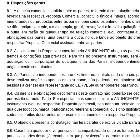
8. Disposições gerais
8.1. A relação comercial mantida entre as partes, referente à contrata
refletida na respectiva Proposta Comercial, constitui o único e integral acordo
memorandos ou propostas entre as partes, bem como os entendimentos orais 
se dão, reciprocamente, a mais ampla, geral, irrevogável e irrestrita quitaç
a outra, em razão de qualquer tipo de relação comercial e/ou contratual aj
obrigações das partes, uma perante a outra, no que tange ao objeto do pre
respectiva Proposta Comercial assinada entre as partes.
8.2. A assinatura da Proposta comercial pelo ANUNCIANTE obriga as partes e
termos e condições aqui previstos. Para fins do presente instrumento, será 
aquisição ou incorporação de qualquer uma das Partes, independentemen
originalmente contratantes.
8.3. As Partes são independentes, não existindo no contrato nada que crie 
deve realizar negócios apenas em seu nome, não podendo, em hipótese a
pessoas a crer ser ela representante do CERVESIA ou ter poderes para vincul
8.4. Os direitos e obrigações decorrentes deste contrato não poderão ser cedi
por escrito da outra Parte. Em especial, mas sem se limitar, o ANUNCIANTE
instrumento e/ou na respectiva Proposta comercail, sob nenhum pretexto, co
qualquer logotipo, marca, patrocinador, referencia comercial ou signo distinti
ceder os direitos decorrentes do presente instrumento e da respectiva Propo
8.5. O objeto da presente contratação não terá caráter de exclusividade para 
8.6. Caso haja qualquer divergência ou incompatibilidade entre os termos d
partes, as partes desde já reconhecem que prevalecerão os termos e condiçõe