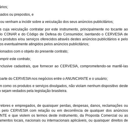
ários;
egados ou prepostos, e
 ou venham a incidir sobre a veiculação dos seus anúncios publicitários;
ios cuja veiculação contratar por este instrumento, principalmente no tocante ao
a do CONAR e do Código de Defesa do Consumidor, isentando o CERVESIA de
 produtos e/ou serviços oferecidos através destes anúncios publicitários e pelo
s eventualmente atingidos pelos anúncios publicitários;
lacionados com o objeto do presente contrato;
mprir este contrato;
, inclusive cadastrais, que fornecer ao CERVESIA, comprometendo-se mantê-las
or parte do CERVESIA nos negócios entre o ANUNCIANTE e o usuário;
bem como os produtos e serviços divulgados, não violam nenhum dispositivo deste
o sejam vedados pela legislação brasileira.
etores e empregados, de quaisquer perdas, despesas, danos, reclamações ou
ridos pelo CERVESIA com relação ou em decorrência de qualquer dos anúncios
E e que violem os termos deste instrumento, da Proposta Comercial ou as
mentos locais, nacionais ou internacionais aplicáveis, ou quaisquer direitos de