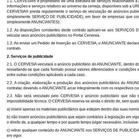
1.1. CERVESIA® é proprietário de uma estrutura de serviços relacionados à I
informações e serviços relativos ao universo da cerveja, disponíveis sob a U
CERVESIA® presta regularmente o serviço de veiculação de anúncios publici
simplesmente SERVIÇO DE PUBLICIDADE), em favor de empresas que comerc
simplesmente ANUNCIANTES).
1.2. As disposições constantes deste contrato aplicam-se aos SERVIÇ
veicular seus anúncios publicitários no Portal Cervesia.
1.3. Ao enviar um Pedido de Inserção ao CERVESIA, o ANUNCIANTE declara-s
contrato.
2. Serviços de publicidade
2.1. O CERVESIA veiculará o anúncio publicitário do ANUNCIANTE, dentro do
ressaltando-se que cada formato possui valores diferenciados e condições e
entre outras condições aplicáveis a cada caso.
2.2. A criação, elaboração e produção dos anúncios publicitários do ANUN
contratar, devendo o ANUNCIANTE arcar integralmente com os respectivos cus
2.3. Não será veiculado pelo CERVESIA o anúncio publicitário que não 
impossibilidade técnica. O CERVESIA reserva-se ainda o direito de, sem qual
a) inserir apenas os materiais publicitários que estejam dentro das suas nor
b) não inserir anúncios publicitários que sejam contrários à legislação em v
o direito de, a qualquer tempo e por quanto tempo julgar necessário, inclusive d
c) retirar qualquer conteúdo do ANUNCIANTE nos SERVIÇOS DE PUBLICIDADE
em vigor.