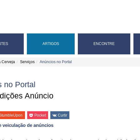
NTES
ARTIGOS
ENCONTRE
a Cerveja
Serviços
Anúncios no Portal
 no Portal
dições Anúncio
StumbleUpon
Pocket
Curtir
 veiculação de anúncios