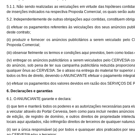
5.1.1. Não sendo realizadas as veiculações em virtude das hipóteses contid
de inserções indicados na respectiva Proposta Comercial, os quais serão au
5.2. Independentemente de outras obrigações aqui contidas, constituem ob
(i) efetuar os pagamentos referentes às veiculações dos seus anúncios p
deste contrato;
(ii) produzir e fornecer os anúncios publicitários a serem veiculado pelo
Proposta Comercial;
(iii) observar fielmente os termos e condições aqui previstos, bem como toda
(iv) entregar os anúncios publicitários a serem veiculados pelo CERVESIA com
do anúncio, sob pena de ter sua campanha publicitária reduzida proporciona
qualquer ônus ao CERVESIA. Se o atraso na entrega do material for superior a
todos os fins de direito, devendo o ANUNCIANTE efetuar o pagamento integral
(v) efetuar os pagamentos dos valores devidos em razão dos SERVIÇOS DE 
6. Declarações e garantias
6.1. O ANUNCIANTE garante e declara:
(i) que tem e manterá todos os poderes e as autorizações necessárias para elab
a veicular através do Portal Cervesia, bem como para incluir nestes anúncios pub
de edição, de registro de domínio, e outros direitos de propriedade intelect
locais aqui ajustados, não infringirão direitos de terceiros de qualquer naturez
(ii) ser a única responsável (a) por todos e quaisquer atos praticados por 
ao CERVESIA e/ou a terceiros;