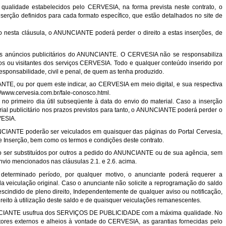
 qualidade estabelecidos pelo CERVESIA, na forma prevista neste contrato, o
erção definidos para cada formato específico, que estão detalhados no site de
nesta cláusula, o ANUNCIANTE poderá perder o direito a estas inserções, de
os anúncios publicitários do ANUNCIANTE. O CERVESIA não se responsabiliza
os ou visitantes dos serviços CERVESIA. Todo e qualquer conteúdo inserido por
esponsabilidade, civil e penal, de quem as tenha produzido.
IANTE, ou por quem este indicar, ao CERVESIA em meio digital, e sua respectiva
://www.cervesia.com.br/fale-conosco.html
.
e no primeiro dia útil subseqüente à data do envio do material. Caso a inserção
al publicitário nos prazos previstos para tanto, o ANUNCIANTE poderá perder o
RVESIA.
NUNCIANTE poderão ser veiculados em quaisquer das páginas do Portal Cervesia,
 Inserção, bem como os termos e condições deste contrato.
rão ser substituídos por outros a pedido do ANUNCIANTE ou de sua agência, sem
nvio mencionados nas cláusulas 2.1. e 2.6. acima.
determinado período, por qualquer motivo, o anunciante poderá requerer a
a veiculação original. Caso o anunciante não solicite a reprogramação do saldo
escindido de pleno direito, Independentemente de qualquer aviso ou notificação,
ireito à utilização deste saldo e de quaisquer veiculações remanescentes.
NUNCIANTE usufrua dos SERVIÇOS DE PUBLICIDADE com a máxima qualidade. No
tores externos e alheios à vontade do CERVESIA, as garantias fornecidas pelo