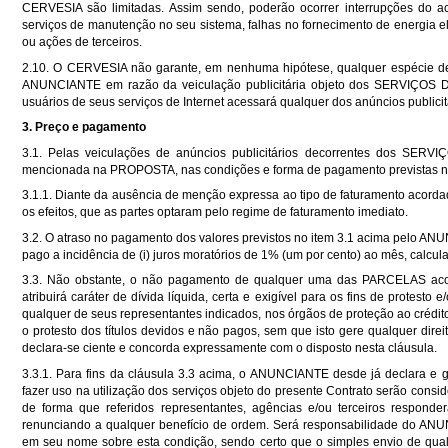
CERVESIA são limitadas. Assim sendo, poderão ocorrer interrupções do 
serviços de manutenção no seu sistema, falhas no fornecimento de energia elé
ou ações de terceiros.
2.10. O CERVESIA não garante, em nenhuma hipótese, qualquer espécie d
ANUNCIANTE em razão da veiculação publicitária objeto dos SERVIÇO
usuários de seus serviços de Internet acessará qualquer dos anúncios publi
3. Preço e pagamento
3.1. Pelas veiculações de anúncios publicitários decorrentes dos S
mencionada na PROPOSTA, nas condições e forma de pagamento previstas
3.1.1. Diante da ausência de menção expressa ao tipo de faturamento aco
os efeitos, que as partes optaram pelo regime de faturamento imediato.
3.2. O atraso no pagamento dos valores previstos no item 3.1 acima pelo A
pago a incidência de (i) juros moratórios de 1% (um por cento) ao mês, calculad
3.3. Não obstante, o não pagamento de qualquer uma das PARCELAS aco
atribuirá caráter de dívida líquida, certa e exigível para os fins de prote
qualquer de seus representantes indicados, nos órgãos de proteção ao crédito
o protesto dos títulos devidos e não pagos, sem que isto gere qualquer
declara-se ciente e concorda expressamente com o disposto nesta cláusula.
3.3.1. Para fins da cláusula 3.3 acima, o ANUNCIANTE desde já declara e g
fazer uso na utilização dos serviços objeto do presente Contrato serão consi
de forma que referidos representantes, agências e/ou terceiros respond
renunciando a qualquer benefício de ordem. Será responsabilidade do ANUN
em seu nome sobre esta condição, sendo certo que o simples envio de qu