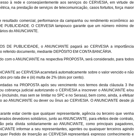
acesso à rede e conseqüentemente aos serviços do CERVESIA, em virtude de
trica, na prestação de serviços de telecomunicação, casos fortuitos, força maior
e resultado comercial, performance da campanha ou rendimento econômico ao
S DE PUBLICIDADE. O CERVESIA tampouco garante que um número mínimo de
citários do ANUNCIANTE.
ERVIÇOS DE PUBLICIDADE, o ANUNCIANTE pagará ao CERVESIA a importância
 no referido documento, mediante DEPÓSITO EM CONTA BANCÁRIA.
rdado com o ANUNCIANTE na respectiva PROPOSTA, será considerado, para todos
NUNCIANTE ao CERVESIA acarretará automaticamente sobre o valor vencido e não
os pro rata die e (iii) multa de 2% (dois por cento).
rdadas na PROPOSTA após seu vencimento nos termos desta cláusula 3 lhe
sto e/ou cobrança judicial autorizando o CERVESIA a inscrever o ANUNCIANTE e/ou
 (incluindo, mas sem se limitar no SPC e no Serasa), bem como, ainda, a efetuar
 direito ao ANUNCIANTE ou dever ou ônus ao CERVESIA. O ANUNCIANTE desde já
arante estar ciente que qualquer representante, agência ou terceiro que venha
derados devedores solidários, junto ao ANUNCIANTE, para efeitos deste contrato,
erão pela dívida solidariamente ao ANUNCIANTE, como principais pagadores,
CIANTE informar a seu representantes, agentes ou quaisquer terceiros agindo
alquer Pedido de Inserção ao CERVESIA representará expresso conhecimento e