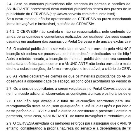
2.4. Caso os materiais publicitários não atendam às normas e padrões de
ANUNCIANTE apresentará novo material publicitário dentro dos prazos de ins
publicidade do CERVESIA (
http://www.cervesia.com.br/anuncie.html
).
Se o novo material não for apresentado ao CERVESIA no prazo mencionado 
forma irrevogável e irretratável, a critério do CERVESIA.
2.4.1. O CERVESIA não controla e não se responsabiliza pelo conteúdo d
ainda pelas opiniões e comentários realizados por qualquer dos seus usuári
usuários em qualquer das páginas do Portal Cervesia é de única e exclusiva r
2.5. O material publicitário a ser veiculado deverá ser enviado pelo ANUNC
inserção só poderá ser processada dentro dos horários indicados no site
http
Após o referido horário, a inserção do material publicitário ocorrerá soment
tenha data definida para ocorrer e o ANUNCIANTE não tenha enviado o materi
direito a estas inserções, de forma irrevogável e irretratável, a critério do CE
2.6. As Partes declaram-se cientes de que os materiais publicitários do A
observada a disponibilidade de espaço, as condições acordadas no Pedido de
2.7. Os anúncios publicitários a serem veiculadas no Portal Cervesia pode
nenhum custo adicional, observadas as condições técnicas e os horários de e
2.8. Caso não seja entregue o total de veiculações acordadas para um 
reprogramação deste saldo, sem qualquer ônus, até 30 dias após o período d
neste período o CERVESIA terá o direito de considerar o presente Contrato r
perdendo, neste caso, o ANUNCIANTE, de forma irrevogável e irretratável, o d
2.9. O CERVESIA envidará os melhores esforços para assegurar que o A
entanto, considerando a própria natureza do serviço e a dependência de fa