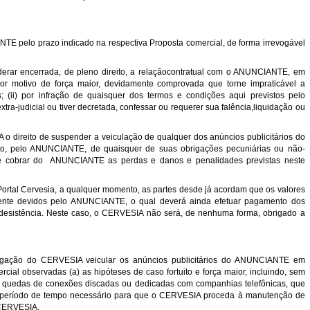
pelo prazo indicado na respectiva Proposta comercial, de forma irrevogável
derar encerrada, de pleno direito, a relaçãocontratual com o ANUNCIANTE, em
r motivo de força maior, devidamente comprovada que torne impraticável a
(ii) por infração de quaisquer dos termos e condições aqui previstos pelo
a-judicial ou tiver decretada, confessar ou requerer sua falência,liquidação ou
 o direito de suspender a veiculação de qualquer dos anúncios publicitários do
o, pelo ANUNCIANTE, de quaisquer de suas obrigações pecuniárias ou não-
A de cobrar do ANUNCIANTE as perdas e danos e penalidades previstas neste
Portal Cervesia, a qualquer momento, as partes desde já acordam que os valores
almente devidos pelo ANUNCIANTE, o qual deverá ainda efetuar pagamento dos
 desistência. Neste caso, o CERVESIA não será, de nenhuma forma, obrigado a
obrigação do CERVESIA veicular os anúncios publicitários do ANUNCIANTE em
ial observadas (a) as hipóteses de caso fortuito e força maior, incluindo, sem
 e quedas de conexões discadas ou dedicadas com companhias telefônicas, que
o período de tempo necessário para que o CERVESIA proceda à manutenção de
 CERVESIA.