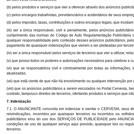
(b) pelos produtos e serviços que vier a oferecer através dos anúncios publicit
(c) pelos encargos trabalhistas, previdenciários e acidentários de seus empr
(d) pelos impostos, taxas, contribuições e outros encargos legais, que incidam
(iii) ser a única responsável, civil e penalmente, pelos anúncios publicitár
cumprimento das normas do Código de Auto Regulamentação Publicitári
qualquer responsabilidade pelo conteúdo desses anúncios publicitários, pelos
pagamento de quaisquer indenizações que vierem a ser pleiteadas por terceiro
(iv) ser a única responsável pelos serviços de terceiros que vier a utilizar, re
(v) que possui todos os poderes e autorizações necessários para celebrar e cu
(vi) que se responsabiliza civil e criminalmente por todas as informações
atualizadas;
(vii) que está ciente de que não há envolvimento ou qualquer intervenção p
(viii) que os anúncios publicitários a serem veiculados no Portal Cervesia, 
contrato, tampouco direitos de terceiros, ofertando produtos e serviços que nã
7. Indenização
7.1. O ANUNCIANTE concorda em indenizar e isentar o CERVESIA, seus dir
reivindicações, incorridos por quaisquer terceiros ou incorridos ou sof
publicitários e/ou do uso dos SERVIÇOS DE PUBLICIDADE pelo ANUNCIANT
condições de uso de qualquer serviço aqui previsto, quaisquer leis ou regula
terceiros.