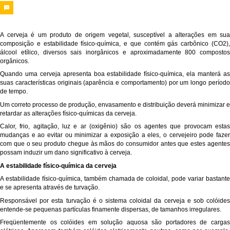
A cerveja é um produto de origem vegetal, susceptível a alterações em sua
composição e estabilidade físico-química, e que contém gás carbônico (CO2),
álcool etílico, diversos sais inorgânicos e aproximadamente 800 compostos
orgânicos.
Quando uma cerveja apresenta boa estabilidade físico-química, ela manterá as
suas características originais (aparência e comportamento) por um longo período
de tempo.
Um correto processo de produção, envasamento e distribuição deverá minimizar e
retardar as alterações físico-químicas da cerveja.
Calor, frio, agitação, luz e ar (oxigênio) são os agentes que provocam estas
mudanças e ao evitar ou minimizar a exposição a eles, o cervejeiro pode fazer
com que o seu produto chegue às mãos do consumidor antes que estes agentes
possam induzir um dano significativo à cerveja.
A estabilidade físico-química da cerveja
A estabilidade físico-química, também chamada de coloidal, pode variar bastante
e se apresenta através de turvação.
Responsável por esta turvação é o sistema coloidal da cerveja e sob colóides
entende-se pequenas partículas finamente dispersas, de tamanhos irregulares.
Freqüentemente os colóides em solução aquosa são portadores de cargas