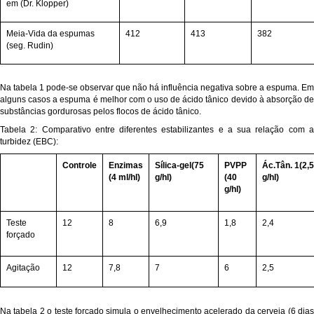
em (Dr. Klopper)
Meia-Vida da espumas
412
413
382
(seg. Rudin)
Na tabela 1 pode-se observar que não há influência negativa sobre a espuma. Em
alguns casos a espuma é melhor com o uso de ácido tânico devido à absorção de
substâncias gordurosas pelos flocos de ácido tânico.
Tabela 2: Comparativo entre diferentes estabilizantes e a sua relação com a
turbidez (EBC):
Controle
Enzimas
Sílica-gel(75
PVPP
Ác.Tân. 1(2,5
(4 ml/hl)
g/hl)
(40
g/hl)
g/hl)
Teste
12
8
6,9
1,8
2,4
forçado
Agitação
12
7,8
7
6
2,5
Na tabela 2 o teste forçado simula o envelhecimento acelerado da cerveja (6 dias