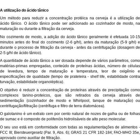
A utilização do ácido tânico
Um método para reduzir a concentração protéica na cerveja é a utilização de
ácido tânico. O ácido tânico pode ser adicionado ao cozinhador de mosto, na
maturação ou durante a filtração da cerveja.
No cozimento de mosto, a adição do ácido tânico geralmente é efetuada 10-15
minutos antes do final do cozimento (2-6 g/hl), antes da maturação (5-9 g/hl) e
durante o processo de filtração da cerveja - antes da centrifugação (dosagem de
2-5 g/hl de ácido tânico).
A quantidade de ácido tânico a ser dosada depende de vários parâmetros, como
matérias-primas empregadas, conteúdo de proteínas ácidas, número de células
de levedura, tempo de maturação e temperatura, teor de oxigênio e
especificações de qualidade (tempo de prateleira - shelf life, estabilidade contra
turvação, estabilidade organoléptica).
O objetivo é reduzir a concentração de proteínas através de precipitação como
complexos tanino-proteicos, que são retirados da cerveja através de
sedimentação (cozinhador de mosto e Whirlpool, tanque de maturação) ou
centrifugação/filtração (centrífuga e filtro de terra diatomácea).
O galotanino é um extrato cem por cento natural de nozes de galha ou de folhas
de sumac e é composto de polifenóis hidrolisáveis de alto peso molecular.
O seu uso está em conformidade com todas as regulamentações de alimentos -
FCC III; Biersteuergesetz (Par. 9, Abs. 6); GRAS 21 CFR 182-184; FAO-WHO 35e,
aprovado como auxiliar de filtração.