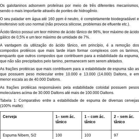
Os galotaninos adsorvem proteínas por meio de três diferentes mecanismos,
sendo o mais importante através de pontes de hidrogênio.
O seu paladar em água até 160 ppm é neutro, é completamente biodegradável e
inofensivo sob uso normal (não provoca silicose, problemas de efluente etc.).
Ácido tânico possui um teor mínimo de ácido tânico de 96%, teor máximo de ácido
gálico de 0,5% e um teor máximo de umidade de 7%.
A vantagem da utilização do ácido tânico, em princípio, é a remoção dos
compostos protéicos que mais tarde iriam formar complexos com os taninos,
enquanto que outros compostos que contribuem para a estabilidade da espuma,
que não são precipitados pelo tanino, permanecem sem serem afetados.
As frações protéicas que mais contribuem para a estabilidade de espuma são as
que possuem peso molecular entre 10.000 e 13.000 (14.000) Daltons, e em
menor escala as de 40.000 Daltons.
As frações protéicas responsáveis pela estabilidade coloidal possuem pesos
moleculares acima de 30.000 Daltons até mais de 100.000 Daltons.
Tabela 1: Comparativo entre a estabilidade de espuma de diversas cervejas
(100% malte):
Cerveja
1– sem ác.
1 – com ác.
2 – sem ác.
tânico
tânico
tânico
Espuma Nibem, S/2
100
103
97