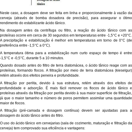
Neste caso, a dosagem deve ser feita em linha e proporcionalmente à vazão da
cerveja (através de bomba dosadora de precisão), para assegurar o ótimo
rendimento do estabilizante ácido tânico.
Na dosagem antes da centrífuga ou filtro, a reação do ácido tânico com as
proteínas ocorre em cerca de 30 segundos em temperaturas entre -1,5°C e +20°C.
A precipitação e estabilização é melhor em temperaturas em torno de 0°C (de
preferência entre -1,5°C a 0°C).
A temperatura ótima para a estabilização num curto espaço de tempo é entre
-1,5°C e -0,5°C, durante 5 a 10 minutos.
Quando dosado antes do filtro de terra diatomácea, o ácido tânico reage com as
proteínas, formando flocos. A filtração por meio de terra diatomácea (kieselgur)
retém através dos efeitos peneira e profundidade.
A filtração por perlita, devido à sua estrutura, retém através dos efeitos de
profundidade e adsorção. É mais fácil remover os flocos de ácido tânico e
proteínas através da filtração por perlita devido à sua maior superfície de filtração,
já que o maior tamanho e número de poros permitem assimilar uma quantidade
maior de flocos.
A filtração (pré-camada e dosagem contínua) devem ser ajustadas para a
dosagem do ácido tânico antes do filtro.
O uso do ácido tânico em cervejarias (sala de cozimento, maturação e filtração da
cerveja) tem comprovado sua eficiência e vantagens: