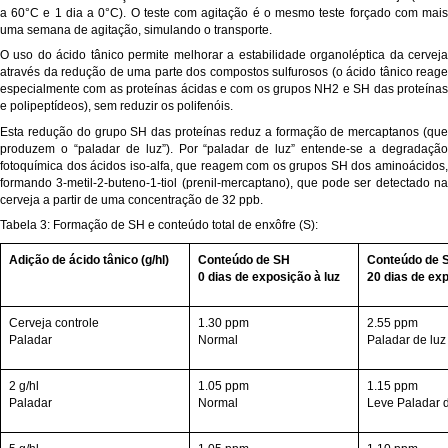
a 60°C e 1 dia a 0°C). O teste com agitação é o mesmo teste forçado com mais
uma semana de agitação, simulando o transporte.
O uso do ácido tânico permite melhorar a estabilidade organoléptica da cerveja
através da redução de uma parte dos compostos sulfurosos (o ácido tânico reage
especialmente com as proteínas ácidas e com os grupos NH2 e SH das proteínas
e polipeptídeos), sem reduzir os polifenóis.
Esta redução do grupo SH das proteínas reduz a formação de mercaptanos (que
produzem o “paladar de luz”). Por “paladar de luz” entende-se a degradação
fotoquímica dos ácidos iso-alfa, que reagem com os grupos SH dos aminoácidos,
formando 3-metil-2-buteno-1-tiol (prenil-mercaptano), que pode ser detectado na
cerveja a partir de uma concentração de 32 ppb.
Tabela 3: Formação de SH e conteúdo total de enxôfre (S):
Adição de ácido tânico (g/hl)
Conteúdo de SH
Conteúdo de 
0 dias de exposição à luz
20 dias de exp
Cerveja controle
1.30 ppm
2.55 ppm
Paladar
Normal
Paladar de luz
2 g/hl
1.05 ppm
1.15 ppm
Paladar
Normal
Leve Paladar d