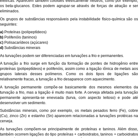
elétricas. Aparecem também colóides eletricamente neutros, como por exemplo,
os beta-glucanos. Estes podem agrupar-se através de forças de atração e ser
eliminados.
Os grupos de substâncias responsáveis pela instabilidade físico-química são os
seguintes:
a)
Proteínas (polipeptídeos)
b)
Polifenóis (taninos)
c)
Polisacarídeos (açúcares)
d)
Substâncias minerais
As turvações podem ser diferenciadas em turvações a frio e permanentes.
A turvação a frio surge em função da formação de pontes de hidrogênio entre
proteínas (polipeptídeos) e polifenóis, assim como a ligação iônica de metais aos
grupos laterais desses polímeros. Como os dois tipos de ligações são
relativamente fracas, a turvação a frio desaparece com aquecimento.
A turvação permanente compõe-se basicamente dos mesmos elementos da
turvação a frio, mas a ligação é muito mais forte. A cerveja afetada pela turvação
permanente apresenta-se enevoada (turva, com aspecto leitoso) e pode até
desenvolver um sedimento.
Substâncias minerais, como por exemplo, os metais pesados ferro (Fe), cobre
(Cu), zinco (Zn) e estanho (Sn) aparecem relacionadas a turvações protéicas na
cerveja.
As turvações compõem-se principalmente de proteínas e taninos. Além disso,
também ocorrem ligações do tipo proteínas + carboidratos, taninos + carboidratos