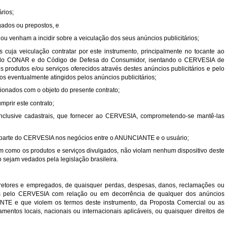
ários;
egados ou prepostos, e
 ou venham a incidir sobre a veiculação dos seus anúncios publicitários;
ios cuja veiculação contratar por este instrumento, principalmente no tocante ao
a do CONAR e do Código de Defesa do Consumidor, isentando o CERVESIA de
 produtos e/ou serviços oferecidos através destes anúncios publicitários e pelo
s eventualmente atingidos pelos anúncios publicitários;
lacionados com o objeto do presente contrato;
mprir este contrato;
, inclusive cadastrais, que fornecer ao CERVESIA, comprometendo-se mantê-las
or parte do CERVESIA nos negócios entre o ANUNCIANTE e o usuário;
bem como os produtos e serviços divulgados, não violam nenhum dispositivo deste
o sejam vedados pela legislação brasileira.
etores e empregados, de quaisquer perdas, despesas, danos, reclamações ou
ridos pelo CERVESIA com relação ou em decorrência de qualquer dos anúncios
E e que violem os termos deste instrumento, da Proposta Comercial ou as
mentos locais, nacionais ou internacionais aplicáveis, ou quaisquer direitos de