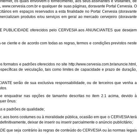
nternet, os quais envolvem o fornecimento, aos seus assinantes e visitantes, de
RL
www.cervesia.com.br
e qualquer de suas páginas, doravante Portal Cervesia. O
tários em espaços reservados a esta finalidade no Portal Cervesia (doravante
ializam produtos e/ou serviços em geral ao mercado cervejeiro (doravante
OS DE PUBLICIDADE oferecidos pelo CERVESIA aos ANUNCIANTES que desejem
e ciente e de acordo com todas as regras, termos e condições previstos neste
s formatos e padrões oferecidos no site
http://www.cervesia.com.br/anuncie.html
,
specíficas de veiculação, tais como limites de capacidade e prazo de duração,
CIANTE serão de sua exclusiva responsabilidade, ou de terceiros que venha a
tos.
se enquadrar nas opções de tamanho descritas no item 2.1 acima, devido à
quer ônus:
mas e padrões de qualidade;
igor, aos bons costumes ou à moralidade pública, ocasião em que o CERVESIA terá
efinitivamente, deixar de inserir ou inserir parcialmente o anúncio publicitário;
 que seja contrário às regras de conteúdo do CERVESIA ou às normas legais