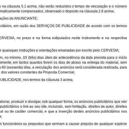
as na cláusula 5.1 acima, não serão reduzidos o tempo de veiculação e o número
tomaticamente compensados, observado o disposto na cláusula 2.8 acima.
rigações do ANUNCIANTE:
ublicitários, em razão dos SERVIÇOS DE PUBLICIDADE de acordo com os termos
 CERVESIA, no prazo e na forma estipulados neste instrumento e na respectiva
s e quaisquer instruções e orientações emanadas por escrito pelo CERVESIA;
, no mínimo, 03 (três) dias úteis de antecedência da data prevista para o início
lmente, em tantos quantos forem os dias de atraso na entrega do material, sem
 60 (sessenta) dias, a veiculação dos anúncios será considerada realizada, para
 dos valores constantes da Proposta Comercial;
PUBLICIDADE, nos termos da cláusula 3 acima.
orar, produzir e divulgar, sob qualquer forma, os anúncios publicitários que vier
licitários o link ao seu site, incluindo, sem limitação, direitos de autor, direitos
ual ou de caráter comercial, e que a inserção destes anúncios publicitários nos
a;
seus funcionários ou prepostos que venham a causar prejuízo de qualquer espécie