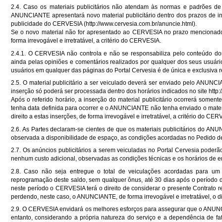
2.4. Caso os materiais publicitários não atendam às normas e padrões de
ANUNCIANTE apresentará novo material publicitário dentro dos prazos de ins
publicidade do CERVESIA (
http://www.cervesia.com.br/anuncie.html
).
Se o novo material não for apresentado ao CERVESIA no prazo mencionado 
forma irrevogável e irretratável, a critério do CERVESIA.
2.4.1. O CERVESIA não controla e não se responsabiliza pelo conteúdo d
ainda pelas opiniões e comentários realizados por qualquer dos seus usuári
usuários em qualquer das páginas do Portal Cervesia é de única e exclusiva r
2.5. O material publicitário a ser veiculado deverá ser enviado pelo ANUNC
inserção só poderá ser processada dentro dos horários indicados no site
http
Após o referido horário, a inserção do material publicitário ocorrerá soment
tenha data definida para ocorrer e o ANUNCIANTE não tenha enviado o materi
direito a estas inserções, de forma irrevogável e irretratável, a critério do CE
2.6. As Partes declaram-se cientes de que os materiais publicitários do A
observada a disponibilidade de espaço, as condições acordadas no Pedido de
2.7. Os anúncios publicitários a serem veiculadas no Portal Cervesia pode
nenhum custo adicional, observadas as condições técnicas e os horários de e
2.8. Caso não seja entregue o total de veiculações acordadas para um 
reprogramação deste saldo, sem qualquer ônus, até 30 dias após o período d
neste período o CERVESIA terá o direito de considerar o presente Contrato r
perdendo, neste caso, o ANUNCIANTE, de forma irrevogável e irretratável, o d
2.9. O CERVESIA envidará os melhores esforços para assegurar que o A
entanto, considerando a própria natureza do serviço e a dependência de fa