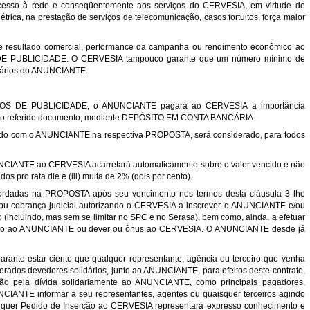
acesso à rede e conseqüentemente aos serviços do CERVESIA, em virtude de
trica, na prestação de serviços de telecomunicação, casos fortuitos, força maior
e resultado comercial, performance da campanha ou rendimento econômico ao
S DE PUBLICIDADE. O CERVESIA tampouco garante que um número mínimo de
citários do ANUNCIANTE.
ERVIÇOS DE PUBLICIDADE, o ANUNCIANTE pagará ao CERVESIA a importância
 no referido documento, mediante DEPÓSITO EM CONTA BANCÁRIA.
rdado com o ANUNCIANTE na respectiva PROPOSTA, será considerado, para todos
NUNCIANTE ao CERVESIA acarretará automaticamente sobre o valor vencido e não
os pro rata die e (iii) multa de 2% (dois por cento).
rdadas na PROPOSTA após seu vencimento nos termos desta cláusula 3 lhe
sto e/ou cobrança judicial autorizando o CERVESIA a inscrever o ANUNCIANTE e/ou
 (incluindo, mas sem se limitar no SPC e no Serasa), bem como, ainda, a efetuar
 direito ao ANUNCIANTE ou dever ou ônus ao CERVESIA. O ANUNCIANTE desde já
arante estar ciente que qualquer representante, agência ou terceiro que venha
derados devedores solidários, junto ao ANUNCIANTE, para efeitos deste contrato,
erão pela dívida solidariamente ao ANUNCIANTE, como principais pagadores,
CIANTE informar a seu representantes, agentes ou quaisquer terceiros agindo
alquer Pedido de Inserção ao CERVESIA representará expresso conhecimento e