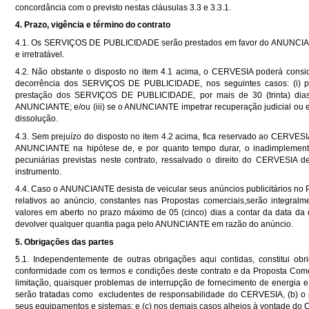
concordância com o previsto nestas cláusulas 3.3 e 3.3.1.
4. Prazo, vigência e término do contrato
4.1. Os SERVIÇOS DE PUBLICIDADE serão prestados em favor do ANUNCIANTE 
e irretratável.
4.2. Não obstante o disposto no item 4.1 acima, o CERVESIA poderá consi
decorrência dos SERVIÇOS DE PUBLICIDADE, nos seguintes casos: (i) po
prestação dos SERVIÇOS DE PUBLICIDADE, por mais de 30 (trinta) dias; 
ANUNCIANTE; e/ou (iii) se o ANUNCIANTE impetrar recuperação judicial ou extr
dissolução.
4.3. Sem prejuízo do disposto no item 4.2 acima, fica reservado ao CERVESIA
ANUNCIANTE na hipótese de, e por quanto tempo durar, o inadimplement
pecuniárias previstas neste contrato, ressalvado o direito do CERVESI
instrumento.
4.4. Caso o ANUNCIANTE desista de veicular seus anúncios publicitários no 
relativos ao anúncio, constantes nas Propostas comerciais,serão integr
valores em aberto no prazo máximo de 05 (cinco) dias a contar da data da
devolver qualquer quantia paga pelo ANUNCIANTE em razão do anúncio.
5. Obrigações das partes
5.1. Independentemente de outras obrigações aqui contidas, constitui 
conformidade com os termos e condições deste contrato e da Proposta Comerc
limitação, quaisquer problemas de interrupção de fornecimento de energia
serão tratadas como excludentes de responsabilidade do CERVESIA, (b) 
seus equipamentos e sistemas; e (c) nos demais casos alheios à vontade do