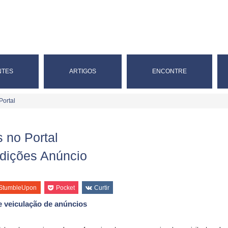
NTES
ARTIGOS
ENCONTRE
Portal
 no Portal
dições Anúncio
StumbleUpon
Pocket
Curtir
 veiculação de anúncios