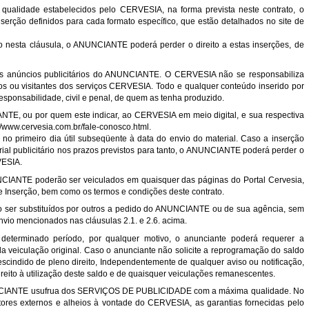
 qualidade estabelecidos pelo CERVESIA, na forma prevista neste contrato, o
erção definidos para cada formato específico, que estão detalhados no site de
nesta cláusula, o ANUNCIANTE poderá perder o direito a estas inserções, de
os anúncios publicitários do ANUNCIANTE. O CERVESIA não se responsabiliza
os ou visitantes dos serviços CERVESIA. Todo e qualquer conteúdo inserido por
esponsabilidade, civil e penal, de quem as tenha produzido.
IANTE, ou por quem este indicar, ao CERVESIA em meio digital, e sua respectiva
://www.cervesia.com.br/fale-conosco.html
.
e no primeiro dia útil subseqüente à data do envio do material. Caso a inserção
al publicitário nos prazos previstos para tanto, o ANUNCIANTE poderá perder o
RVESIA.
NUNCIANTE poderão ser veiculados em quaisquer das páginas do Portal Cervesia,
 Inserção, bem como os termos e condições deste contrato.
rão ser substituídos por outros a pedido do ANUNCIANTE ou de sua agência, sem
nvio mencionados nas cláusulas 2.1. e 2.6. acima.
determinado período, por qualquer motivo, o anunciante poderá requerer a
a veiculação original. Caso o anunciante não solicite a reprogramação do saldo
escindido de pleno direito, Independentemente de qualquer aviso ou notificação,
ireito à utilização deste saldo e de quaisquer veiculações remanescentes.
NUNCIANTE usufrua dos SERVIÇOS DE PUBLICIDADE com a máxima qualidade. No
tores externos e alheios à vontade do CERVESIA, as garantias fornecidas pelo