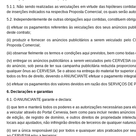
5.1.1. Não sendo realizadas as veiculações em virtude das hipóteses contid
de inserções indicados na respectiva Proposta Comercial, os quais serão au
5.2. Independentemente de outras obrigações aqui contidas, constituem ob
(i) efetuar os pagamentos referentes às veiculações dos seus anúncios p
deste contrato;
(ii) produzir e fornecer os anúncios publicitários a serem veiculado pelo
Proposta Comercial;
(iii) observar fielmente os termos e condições aqui previstos, bem como toda
(iv) entregar os anúncios publicitários a serem veiculados pelo CERVESIA com
do anúncio, sob pena de ter sua campanha publicitária reduzida proporciona
qualquer ônus ao CERVESIA. Se o atraso na entrega do material for superior a
todos os fins de direito, devendo o ANUNCIANTE efetuar o pagamento integral
(v) efetuar os pagamentos dos valores devidos em razão dos SERVIÇOS DE 
6. Declarações e garantias
6.1. O ANUNCIANTE garante e declara:
(i) que tem e manterá todos os poderes e as autorizações necessárias para elab
a veicular através do Portal Cervesia, bem como para incluir nestes anúncios pub
de edição, de registro de domínio, e outros direitos de propriedade intelect
locais aqui ajustados, não infringirão direitos de terceiros de qualquer naturez
(ii) ser a única responsável (a) por todos e quaisquer atos praticados por 
ao CERVESIA e/ou a terceiros;