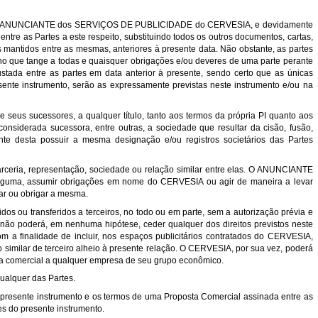
ção pelo ANUNCIANTE dos SERVIÇOS DE PUBLICIDADE do CERVESIA, e devidamente
 entre as Partes a este respeito, substituindo todos os outros documentos, cartas,
mantidos entre as mesmas, anteriores à presente data. Não obstante, as partes
ão no que tange a todas e quaisquer obrigações e/ou deveres de uma parte perante
ustada entre as partes em data anterior à presente, sendo certo que as únicas
sente instrumento, serão as expressamente previstas neste instrumento e/ou na
 seus sucessores, a qualquer título, tanto aos termos da própria PI quanto aos
considerada sucessora, entre outras, a sociedade que resultar da cisão, fusão,
te desta possuir a mesma designação e/ou registros societários das Partes
parceria, representação, sociedade ou relação similar entre elas. O ANUNCIANTE
lguma, assumir obrigações em nome do CERVESIA ou agir de maneira a levar
ar ou obrigar a mesma.
dos ou transferidos a terceiros, no todo ou em parte, sem a autorização prévia e
 não poderá, em nenhuma hipótese, ceder qualquer dos direitos previstos neste
m a finalidade de incluir, nos espaços publicitários contratados do CERVESIA,
vo similar de terceiro alheio à presente relação. O CERVESIA, por sua vez, poderá
sta comercial a qualquer empresa de seu grupo econômico.
qualquer das Partes.
o presente instrumento e os termos de uma Proposta Comercial assinada entre as
s do presente instrumento.