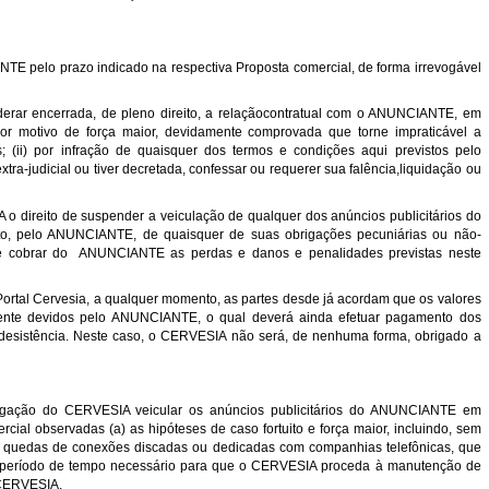
pelo prazo indicado na respectiva Proposta comercial, de forma irrevogável
derar encerrada, de pleno direito, a relaçãocontratual com o ANUNCIANTE, em
r motivo de força maior, devidamente comprovada que torne impraticável a
(ii) por infração de quaisquer dos termos e condições aqui previstos pelo
a-judicial ou tiver decretada, confessar ou requerer sua falência,liquidação ou
 o direito de suspender a veiculação de qualquer dos anúncios publicitários do
o, pelo ANUNCIANTE, de quaisquer de suas obrigações pecuniárias ou não-
A de cobrar do ANUNCIANTE as perdas e danos e penalidades previstas neste
Portal Cervesia, a qualquer momento, as partes desde já acordam que os valores
almente devidos pelo ANUNCIANTE, o qual deverá ainda efetuar pagamento dos
 desistência. Neste caso, o CERVESIA não será, de nenhuma forma, obrigado a
obrigação do CERVESIA veicular os anúncios publicitários do ANUNCIANTE em
ial observadas (a) as hipóteses de caso fortuito e força maior, incluindo, sem
 e quedas de conexões discadas ou dedicadas com companhias telefônicas, que
o período de tempo necessário para que o CERVESIA proceda à manutenção de
 CERVESIA.