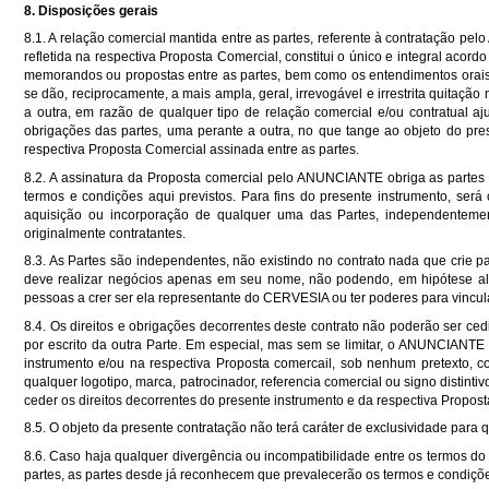
8. Disposições gerais
8.1. A relação comercial mantida entre as partes, referente à contrata
refletida na respectiva Proposta Comercial, constitui o único e integral acordo
memorandos ou propostas entre as partes, bem como os entendimentos orais 
se dão, reciprocamente, a mais ampla, geral, irrevogável e irrestrita quitaç
a outra, em razão de qualquer tipo de relação comercial e/ou contratual aj
obrigações das partes, uma perante a outra, no que tange ao objeto do pre
respectiva Proposta Comercial assinada entre as partes.
8.2. A assinatura da Proposta comercial pelo ANUNCIANTE obriga as partes e
termos e condições aqui previstos. Para fins do presente instrumento, será 
aquisição ou incorporação de qualquer uma das Partes, independentemen
originalmente contratantes.
8.3. As Partes são independentes, não existindo no contrato nada que crie 
deve realizar negócios apenas em seu nome, não podendo, em hipótese a
pessoas a crer ser ela representante do CERVESIA ou ter poderes para vincul
8.4. Os direitos e obrigações decorrentes deste contrato não poderão ser cedi
por escrito da outra Parte. Em especial, mas sem se limitar, o ANUNCIANTE
instrumento e/ou na respectiva Proposta comercail, sob nenhum pretexto, co
qualquer logotipo, marca, patrocinador, referencia comercial ou signo distinti
ceder os direitos decorrentes do presente instrumento e da respectiva Propo
8.5. O objeto da presente contratação não terá caráter de exclusividade para 
8.6. Caso haja qualquer divergência ou incompatibilidade entre os termos d
partes, as partes desde já reconhecem que prevalecerão os termos e condiçõe