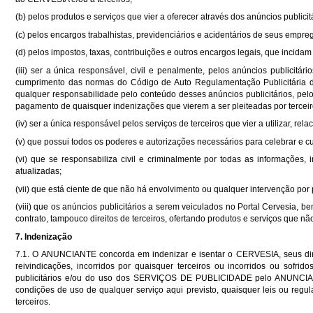
(b) pelos produtos e serviços que vier a oferecer através dos anúncios publicit
(c) pelos encargos trabalhistas, previdenciários e acidentários de seus empr
(d) pelos impostos, taxas, contribuições e outros encargos legais, que incidam
(iii) ser a única responsável, civil e penalmente, pelos anúncios publicitár
cumprimento das normas do Código de Auto Regulamentação Publicitári
qualquer responsabilidade pelo conteúdo desses anúncios publicitários, pelos
pagamento de quaisquer indenizações que vierem a ser pleiteadas por terceiro
(iv) ser a única responsável pelos serviços de terceiros que vier a utilizar, re
(v) que possui todos os poderes e autorizações necessários para celebrar e cu
(vi) que se responsabiliza civil e criminalmente por todas as informações
atualizadas;
(vii) que está ciente de que não há envolvimento ou qualquer intervenção p
(viii) que os anúncios publicitários a serem veiculados no Portal Cervesia, 
contrato, tampouco direitos de terceiros, ofertando produtos e serviços que nã
7. Indenização
7.1. O ANUNCIANTE concorda em indenizar e isentar o CERVESIA, seus dir
reivindicações, incorridos por quaisquer terceiros ou incorridos ou sof
publicitários e/ou do uso dos SERVIÇOS DE PUBLICIDADE pelo ANUNCIANT
condições de uso de qualquer serviço aqui previsto, quaisquer leis ou regula
terceiros.