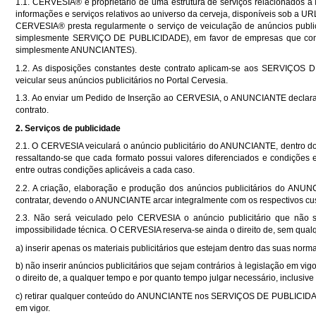
1.1. CERVESIA® é proprietário de uma estrutura de serviços relacionados à I
informações e serviços relativos ao universo da cerveja, disponíveis sob a U
CERVESIA® presta regularmente o serviço de veiculação de anúncios publici
simplesmente SERVIÇO DE PUBLICIDADE), em favor de empresas que comerc
simplesmente ANUNCIANTES).
1.2. As disposições constantes deste contrato aplicam-se aos SERVIÇ
veicular seus anúncios publicitários no Portal Cervesia.
1.3. Ao enviar um Pedido de Inserção ao CERVESIA, o ANUNCIANTE declara-s
contrato.
2. Serviços de publicidade
2.1. O CERVESIA veiculará o anúncio publicitário do ANUNCIANTE, dentro do
ressaltando-se que cada formato possui valores diferenciados e condições e
entre outras condições aplicáveis a cada caso.
2.2. A criação, elaboração e produção dos anúncios publicitários do ANUN
contratar, devendo o ANUNCIANTE arcar integralmente com os respectivos cus
2.3. Não será veiculado pelo CERVESIA o anúncio publicitário que não 
impossibilidade técnica. O CERVESIA reserva-se ainda o direito de, sem qual
a) inserir apenas os materiais publicitários que estejam dentro das suas nor
b) não inserir anúncios publicitários que sejam contrários à legislação em v
o direito de, a qualquer tempo e por quanto tempo julgar necessário, inclusive d
c) retirar qualquer conteúdo do ANUNCIANTE nos SERVIÇOS DE PUBLICIDADE
em vigor.