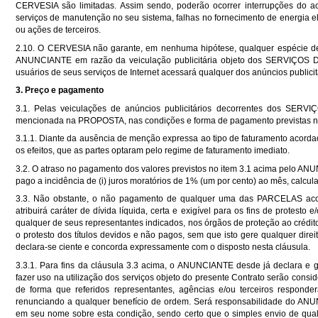
CERVESIA são limitadas. Assim sendo, poderão ocorrer interrupções do 
serviços de manutenção no seu sistema, falhas no fornecimento de energia elé
ou ações de terceiros.
2.10. O CERVESIA não garante, em nenhuma hipótese, qualquer espécie d
ANUNCIANTE em razão da veiculação publicitária objeto dos SERVIÇO
usuários de seus serviços de Internet acessará qualquer dos anúncios publi
3. Preço e pagamento
3.1. Pelas veiculações de anúncios publicitários decorrentes dos S
mencionada na PROPOSTA, nas condições e forma de pagamento previstas
3.1.1. Diante da ausência de menção expressa ao tipo de faturamento aco
os efeitos, que as partes optaram pelo regime de faturamento imediato.
3.2. O atraso no pagamento dos valores previstos no item 3.1 acima pelo A
pago a incidência de (i) juros moratórios de 1% (um por cento) ao mês, calculad
3.3. Não obstante, o não pagamento de qualquer uma das PARCELAS aco
atribuirá caráter de dívida líquida, certa e exigível para os fins de prote
qualquer de seus representantes indicados, nos órgãos de proteção ao crédito
o protesto dos títulos devidos e não pagos, sem que isto gere qualquer
declara-se ciente e concorda expressamente com o disposto nesta cláusula.
3.3.1. Para fins da cláusula 3.3 acima, o ANUNCIANTE desde já declara e g
fazer uso na utilização dos serviços objeto do presente Contrato serão consi
de forma que referidos representantes, agências e/ou terceiros respond
renunciando a qualquer benefício de ordem. Será responsabilidade do ANUN
em seu nome sobre esta condição, sendo certo que o simples envio de qu